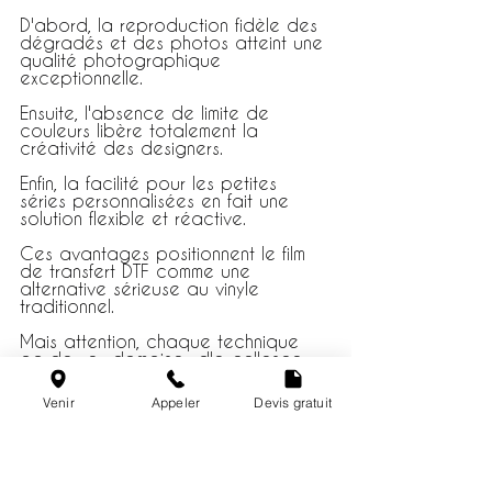
D'abord, la reproduction fidèle des 
dégradés et des photos atteint une 
qualité photographique 
exceptionnelle.
Ensuite, l'absence de limite de 
couleurs libère totalement la 
créativité des designers.
Enfin, la facilité pour les petites 
séries personnalisées en fait une 
solution flexible et réactive.
Ces avantages positionnent le film 
de transfert DTF comme une 
alternative sérieuse au vinyle 
traditionnel.
Mais attention, chaque technique 
garde ses domaines d'excellence .
Venir
Appeler
Devis gratuit
B) La comparaison 
technique DTF vs le transfert 
vinyle textile.