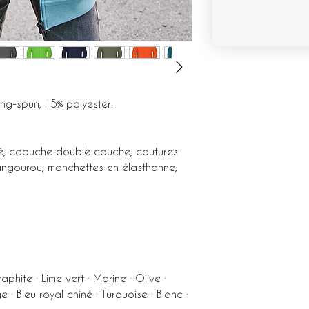
ng-spun, 15% polyester.
té, capuche double couche, coutures
kangourou, manchettes en élasthanne,
raphite · Lime vert · Marine · Olive ·
· Bleu royal chiné · Turquoise · Blanc ·