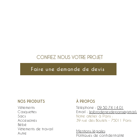
CONFIEZ NOUS VOTRE PROJET
Faire une demande de devis
NOS PRODUITS
À PROPOS
Vêtements
Téléphone :
09 50 74 14 01
Casquettes
Email :
lesbroderiesdeparis@gmail
Sacs
Notre atelier à Paris :
Accessoires
39 rue des Boulets - 75011 Paris
Bébé
Vêtements de travail
Mentions légales
Autre
Politiques de confidentialité