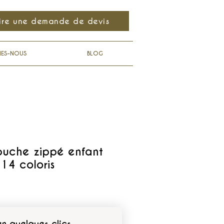
ire une demande de devis
MES-NOUS
BLOG
uche zippé enfant
14 coloris
en quelques clics