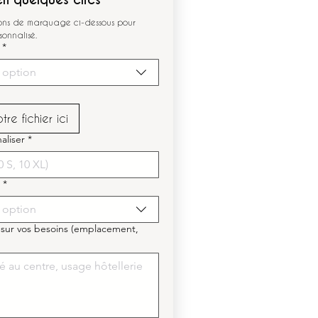
ions de marquage ci-dessous pour 
sonnalisé.
*
 option
re fichier ici
aliser
*
*
 option
 sur vos besoins (emplacement,