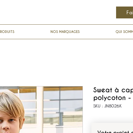
Fa
RODUITS
NOS MARQUAGES
QUI SOM
Sweat à cap
polycoton - 
SKU : JN8026K
Votre projet 