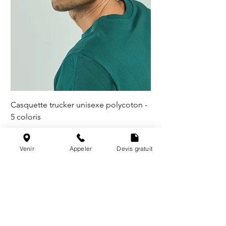
Casquette trucker unisexe polycoton -
5 coloris
Venir
Appeler
Devis gratuit
@les_broderies_de_paris