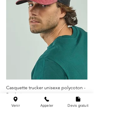
Casquette trucker unisexe polycoton -
5 coloris
Venir
Appeler
Devis gratuit
@les_broderies_de_paris