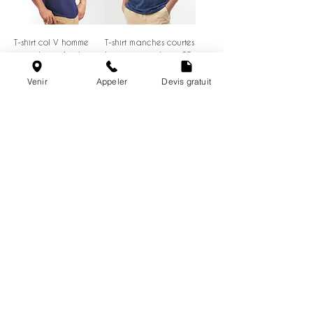
T-shirt col V homme
T-shirt manches courtes
coton bio - 4 coloris
homme coton bio - 20
coloris
Venir
Appeler
Devis gratuit
Un projet spécifique ?
Grandes quantités, personnalisation
de vos propres supports,
emplacements multiples ou besoin d’un
conseil technique ? Nos experts vous
répondent.
Demander un devis personnalisé
@les_broderies_de_paris