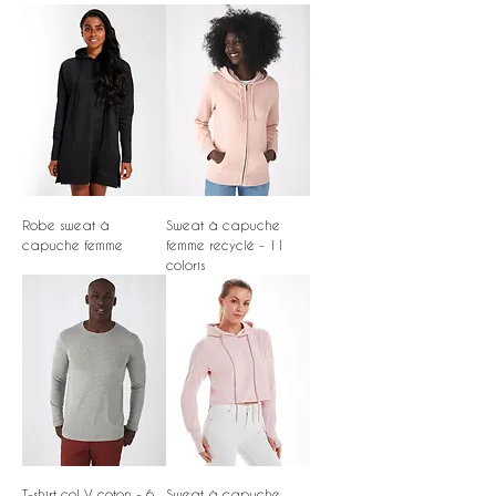
Robe sweat à
Sweat à capuche
capuche femme
femme recyclé - 11
coloris
T-shirt col V coton - 6
Sweat à capuche