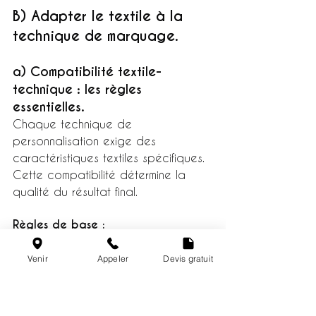
B) Adapter le textile à la 
technique de marquage.
a) Compatibilité textile-
technique : les règles 
essentielles.
Chaque technique de 
personnalisation exige des 
caractéristiques textiles spécifiques.
Cette compatibilité détermine la 
qualité du résultat final.
Règles de base :
La sérigraphie privilégie les surfaces 
lisses et uniformes.
Venir
Appeler
Devis gratuit
Les textiles à mailles serrées 
garantissent un meilleur rendu des 
détails fins.