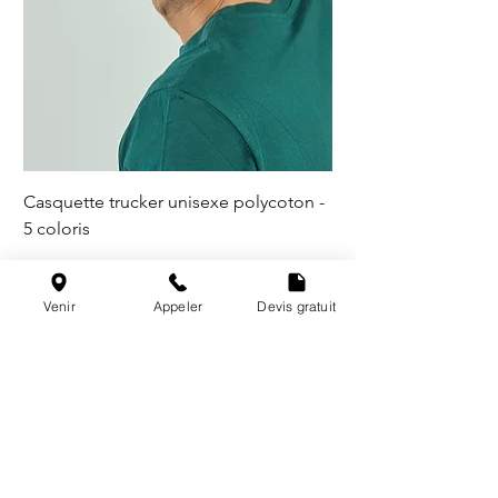
Casquette trucker unisexe polycoton -
5 coloris
Venir
Appeler
Devis gratuit
@les_broderies_de_paris