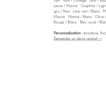
vert · Noir / Orange · Noir / Rou
jaune / Marine · Graphite / Light g
gris / Noir · Lime vert / Blanc ·
Marine · Marine / Blanc · Olive /
Rouge / Blanc · Bleu royal / Bla
Personnalisation :
broderie, flo
Demander un devis gratuit →