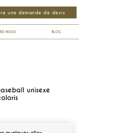
ire une demande de devis
MES-NOUS
BLOG
aseball unisexe
oloris
en quelques clics