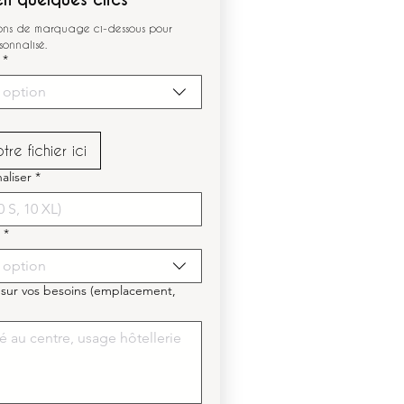
ions de marquage ci-dessous pour 
sonnalisé.
*
 option
re fichier ici
aliser
*
*
 option
 sur vos besoins (emplacement,