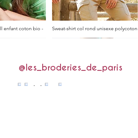
l enfant coton bio -
Sweat-shirt col rond unisexe polycoton
@les_broderies_de_paris