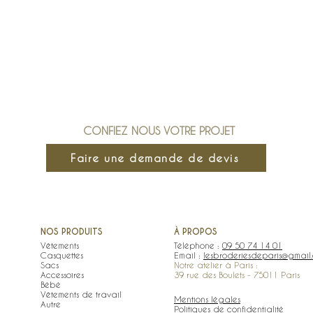
CONFIEZ NOUS VOTRE PROJET
Faire une demande de devis
NOS PRODUITS
À PROPOS
Vêtements
Téléphone :
09 50 74 14 01
Casquettes
Email :
lesbroderiesdeparis@gmail
Sacs
Notre atelier à Paris :
Accessoires
39 rue des Boulets - 75011 Paris
Bébé
Vêtements de travail
Mentions légales
Autre
Politiques de confidentialité