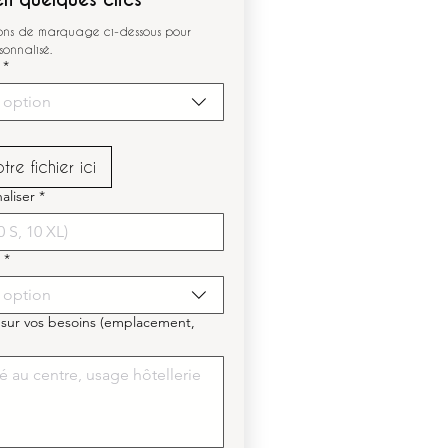
ions de marquage ci-dessous pour 
sonnalisé.
*
 option
re fichier ici
aliser
*
*
 option
 sur vos besoins (emplacement,