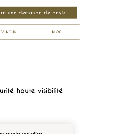
ire une demande de devis
MES-NOUS
BLOG
rité haute visibilité
en quelques clics