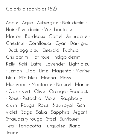
Coloris disponibles (62)
Apple · Aqua · Aubergine · Noir denim ·
Noir · Bleu denim · Vert bouteille ·
Marron · Bordeaux · Camel · Anthracite ·
Chestnut · Cornflower · Cyan · Dark gris
· Duck egg bleu · Emerald · Fuchsia ·
Gris denim · Hot rose · Indigo denim ·
Kelly · Kaki · Latte · Lavender · Light bleu
· Lemon · Lilac · Lime · Magenta · Marine
bleu · Mid bleu · Mocha · Moss ·
Mushroom · Moutarde · Naturel · Marine
· Oasis vert · Olive · Orange · Peacock
· Rose · Pistachio · Violet · Raspberry
crush · Rouge · Rose · Bleu royal · Rich
violet · Sage · Salsa · Sapphire · Argent ·
Strawberry rouge · Steel · Sunflower ·
Teal · Terracotta · Turquoise · Blanc ·
Jaune