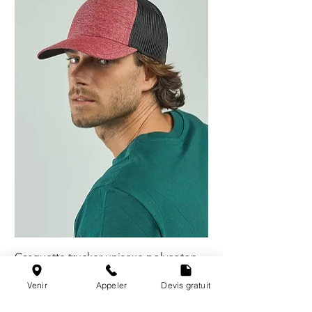
Casquette trucker unisexe polycoton -
5 coloris
Venir
Appeler
Devis gratuit