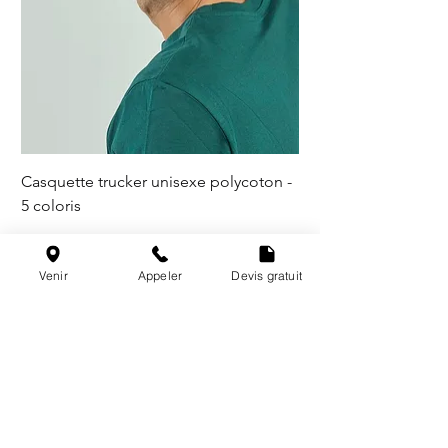
Casquette trucker unisexe polycoton -
5 coloris
Venir
Appeler
Devis gratuit
@les_broderies_de_paris