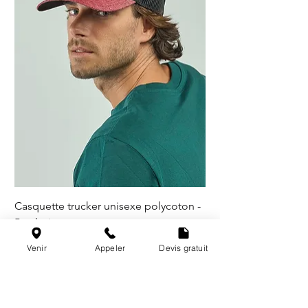
Casquette trucker unisexe polycoton -
5 coloris
Venir
Appeler
Devis gratuit
@les_broderies_de_paris