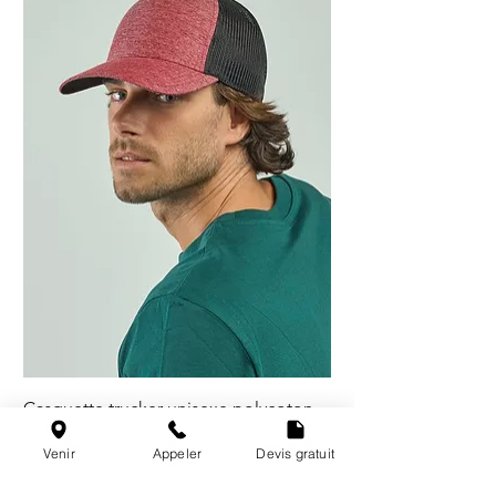
Casquette trucker unisexe polycoton -
5 coloris
Venir
Appeler
Devis gratuit