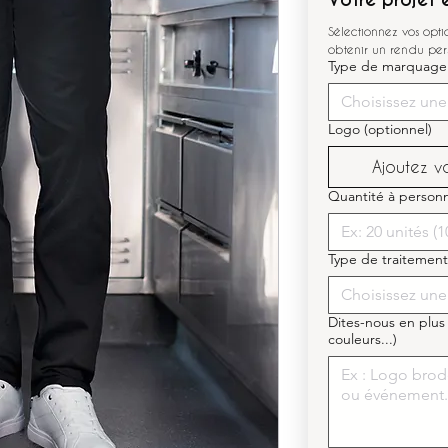
Sélectionnez vos opt
obtenir un rendu per
Type de marquage
Choisissez une
Logo (optionnel)
Ajoutez vot
Quantité à personn
Type de traitement
Choisissez une
Dites-nous en plus
couleurs...)