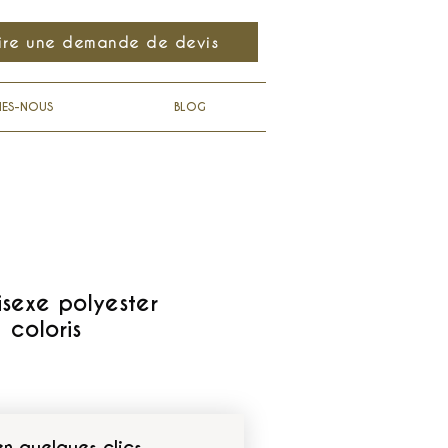
ire une demande de devis
MES-NOUS
BLOG
isexe polyester
 coloris
en quelques clics