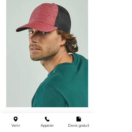
Casquette trucker unisexe polycoton -
5 coloris
Venir
Appeler
Devis gratuit