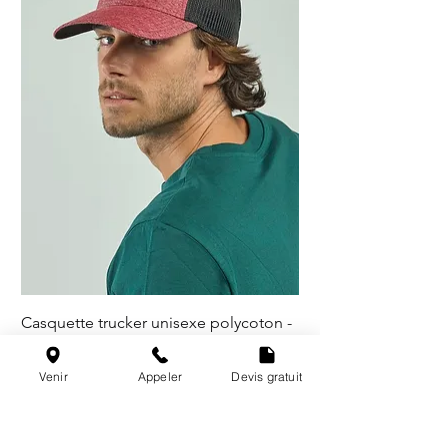
Casquette trucker unisexe polycoton -
5 coloris
Venir
Appeler
Devis gratuit
@les_broderies_de_paris