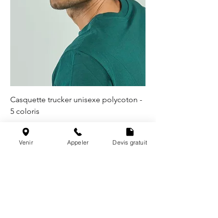
Casquette trucker unisexe polycoton -
5 coloris
Venir
Appeler
Devis gratuit
@les_broderies_de_paris