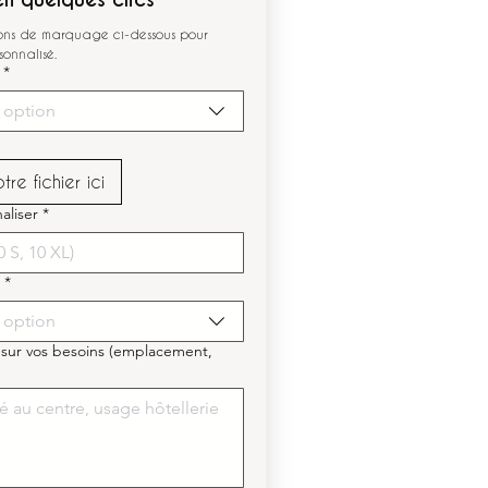
ions de marquage ci-dessous pour 
sonnalisé.
*
 option
re fichier ici
aliser
*
*
 option
 sur vos besoins (emplacement,