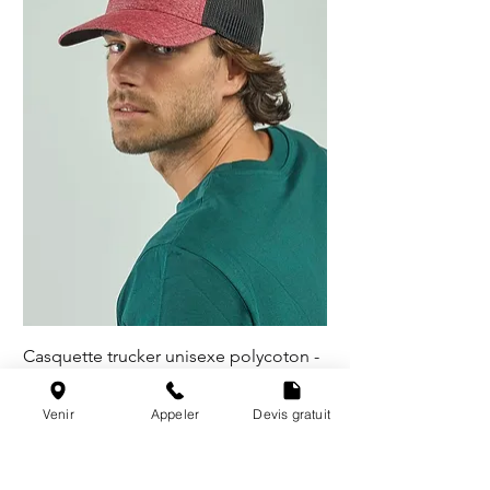
Casquette trucker unisexe polycoton -
5 coloris
Venir
Appeler
Devis gratuit
@les_broderies_de_paris